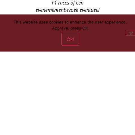
F1 races of een
evenementenbezoek eventueel
in combinatie met
This website uses cookies to enhance the user experience.
droomroutes plus
Approve, press Ok!
natuurwonderen en
overnachten in unieke 4* en 5*
Ok!
hotels.
Meerdaagse autoreizen of een
zoektocht naar uw gewenste
s
portwagen.