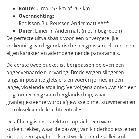
Route:
Circa 157 km of 267 km
Overnachting:
Radisson Blu Reussen Andermatt ****
Diner:
Diner in Andermatt (niet inbegrepen)
De perfecte uitvalsbasis voor een onvergetelijke
verkenning van legendarische bergpassen, elk met een
eigen karakter en adembenemende panorama’s.
De eerste twee bucketlist-bergpassen beloven een
ongeëvenaarde rijervaring. Brede wegen slingeren
langs imposante gletsjers en voeren je mee in een
lange, vloeiende afdaling. Vervolgens ontvouwt zich een
ruig, onherbergzaam berglandschap, waar
granietgesteente wordt afgewisseld met stuwmeren en
indrukwekkende krachtcentrales.
De afdaling is een spektakel op zich: een ware
kurkentrekker, waar de pasweg van kinderkopjesstenen
zich als een spaghetti-kunstwerk door de vallei krult.