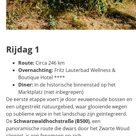
2 juni 2025
Rijdag 1
Route:
Circa 246 km
Duitslands magische B500: de
Overnachting:
Fritz Lauterbad Wellness &
Woud, en dat is 
Boutique Hotel ****
Diner:
In de historische binnenstad op het
Marktplatz (niet inbegrepen)
De eerste etappe voert je door eeuwenoude bossen en
een uitgestrekt natuurgebied, waar glooiende wegen
op sublieme wijze in het landschap zijn geïntegreerd.
De
Schwarzwaldhochstraße (B500)
, een
panoramische route die dwars door het Zwarte Woud
slingert, is een fenomeen op zich.