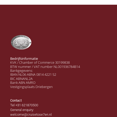
Bedrijfsinformatie
KVK / Chamber of Commerce 30199838
BTW nummer / VAT number NL001936784B14
Bankgegevens:
IBAN NL06 ABNA 0814 4221 52
BIC ABNANL2A
Bank ABN AMRO
Vestigingsplaats Driebergen
Contact
Tel +31 621870500
General enquiry:
welcome@cruisetose7en.nl