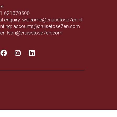
ct
31 621870500
al enquiry: welcome@cruisetose7en.nl
nting: accounts@cruisetose7en.com
er: leon@cruisetose7en.com