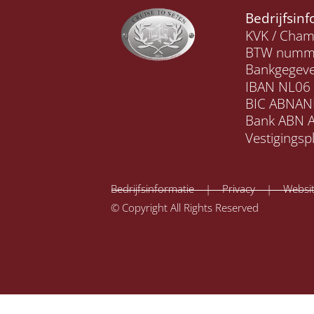
Bedrijfsin
KVK / Cha
BTW numme
Bankgegeve
IBAN NL06
BIC ABNAN
Bank ABN 
Vestigingsp
Bedrijfsinformatie | Privacy | Websit
© Copyright All Rights Reserved