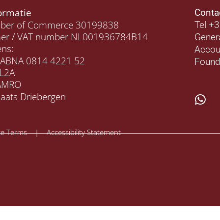
formatie
Conta
mber of Commerce 30199838
Tel +
r / VAT number NL001936784B14
Gener
ns:
Accou
 ABNA 0814 4221 52
Found
L2A
AMRO
laats Driebergen
e Terms | Accessibility Statement