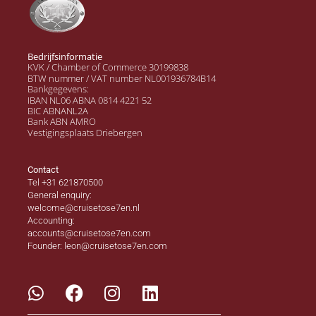
Bedrijfsinformatie
KVK / Chamber of Commerce 30199838
BTW nummer / VAT number NL001936784B14
Bankgegevens:
IBAN NL06 ABNA 0814 4221 52
BIC ABNANL2A
Bank ABN AMRO
Vestigingsplaats Driebergen
Contact
Tel +31 621870500
General enquiry:
welcome@cruisetose7en.nl
Accounting:
accounts@cruisetose7en.com
Founder: leon@cruisetose7en.com