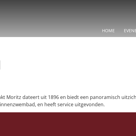
HOME
EVEN
d
nkt Moritz dateert uit 1896 en biedt een panoramisch uitzi
 binnenzwembad, en heeft service uitgevonden.