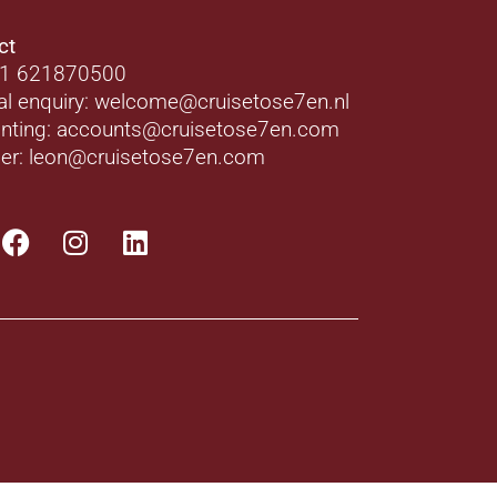
ct
31 621870500
al enquiry: welcome@cruisetose7en.nl
nting: accounts@cruisetose7en.com
er: leon@cruisetose7en.com