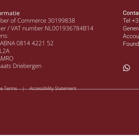
formatie
Conta
mber of Commerce 30199838
Tel +
r / VAT number NL001936784B14
Gener
ns:
Accou
 ABNA 0814 4221 52
Found
L2A
AMRO
laats Driebergen
e Terms | Accessibility Statement