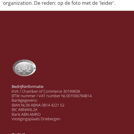
organization. De reden: op de foto met de 'leider'.
Bedrijfsinformatie
KVK / Chamber of Commerce 30199838
BTW nummer / VAT number NL001936784B14
Bankgegevens:
IBAN NL06 ABNA 0814 4221 52
BIC ABNANL2A
Bank ABN AMRO
Vestigingsplaats Driebergen